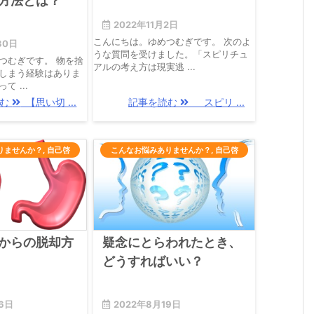
方法とは？
2022年11月2日
こんにちは。ゆめつむぎです。 次のよ
30日
うな質問を受けました。「スピリチュ
つむぎです。 物を捨
アルの考え方は現実逃 ...
しまう経験はありま
 ...
読む
【思い切 ...
記事を読む
スピリ ...
りませんか？
,
自己啓
こんなお悩みありませんか？
,
自己啓
発
発
からの脱却方
疑念にとらわれたとき、
どうすればいい？
6日
2022年8月19日