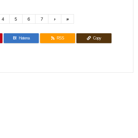
4
5
6
7
›
»
B!
Hatena
RSS
Copy