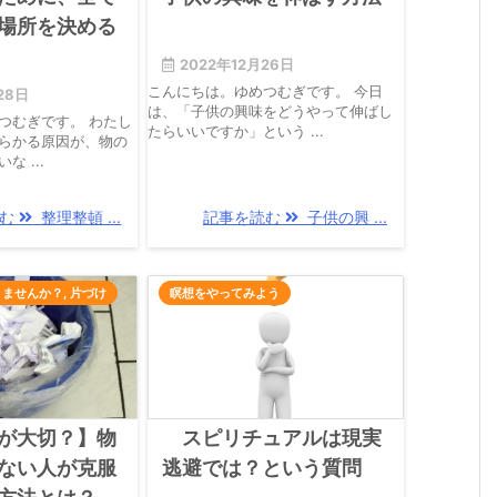
場所を決める
2022年12月26日
こんにちは。ゆめつむぎです。 今日
28日
は、「子供の興味をどうやって伸ばし
つむぎです。 わたし
たらいいですか」という ...
らかる原因が、物の
 ...
読む
整理整頓 ...
記事を読む
子供の興 ...
りませんか？
,
片づけ
瞑想をやってみよう
が大切？】物
スピリチュアルは現実
ない人が克服
逃避では？という質問