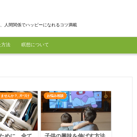
、人間関係でハッピーになれるコツ満載
た方法
瞑想について
りませんか？
,
片づけ
お悩み相談
ために、全て
子供の興味を伸ばす方法