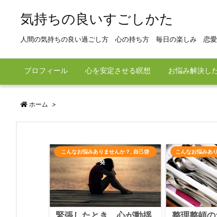
気持ちの良いすごしかた
人間の気持ちの良い過ごし方 心の持ち方 毎日の楽しみ 恋愛
プロフィール
心を安定させる瞑想
お悩み解決し
ホーム
>
こんなお悩みありませんか？
,
自己啓
こんなお悩みあ
発
緊張したとき、心が動揺
整理整頓の