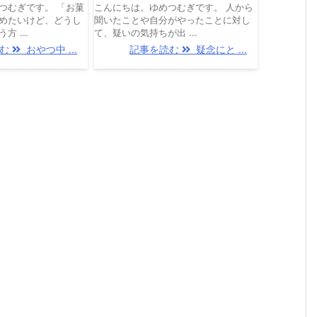
つむぎです。 「お菓
こんにちは。ゆめつむぎです。 人から
めたいけど、どうし
聞いたことや自分がやったことに対し
 ...
て、疑いの気持ちが出 ...
読む
おやつ中 ...
記事を読む
疑念にと ...