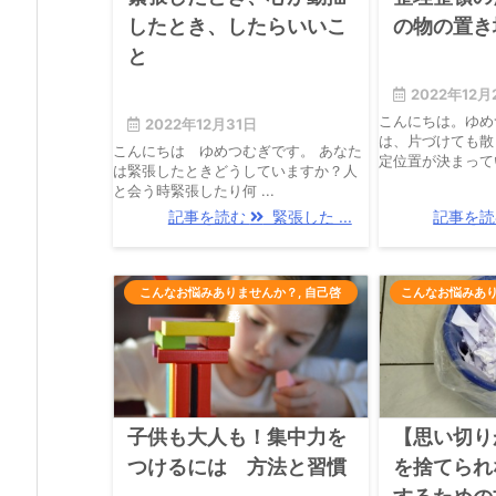
したとき、したらいいこ
の物の置き
と
2022年12月
こんにちは。ゆめ
2022年12月31日
は、片づけても散
こんにちは ゆめつむぎです。 あなた
定位置が決まっていな
は緊張したときどうしていますか？人
と会う時緊張したり何 ...
記事を読む
緊張した ...
記事を
こんなお悩みありませんか？
,
自己啓
こんなお悩みあ
発
子供も大人も！集中力を
【思い切り
つけるには 方法と習慣
を捨てられ