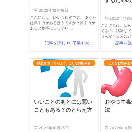
するための
2022年12月19日
こんにちは。ゆめつむぎです。 あなた
2022年11月
は集中力があるほうですか？集中力が
こんにちは。ゆめ
あると物事にしっかり ...
てるのに躊躇して
せんか？自分にとって
記事を読む
子供も大 ...
記事を
瞑想をやってみよう
,
こんなお悩みあ
こんなお悩みあ
りませんか？
いいことのあとには悪い
おやつ中毒
こともある？のとらえ方
法
2022年10月25日
2022年10月